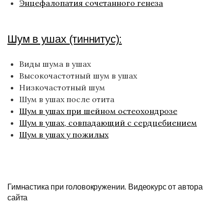
Энцефалопатия сочетанного генеза
Шум в ушах (тиннитус):
Виды шума в ушах
Высокочастотный шум в ушах
Низкочастотный шум
Шум в ушах после отита
Шум в ушах при шейном остеохондрозе
Шум в ушах, совпадающий с сердцебиением
Шум в ушах у пожилых
Гимнастика при головокружении. Видеокурс от автора
сайта