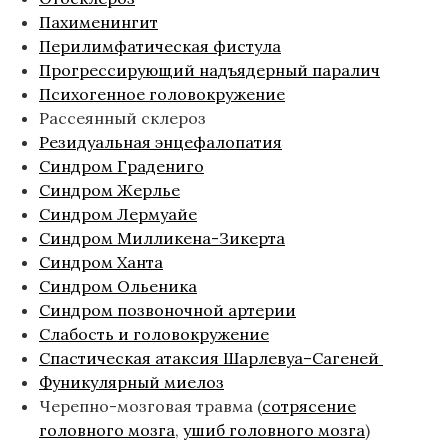
Пахименингит
Перилимфатическая фистула
Прогрессирующий надъядерный паралич
Психогенное головокружение
Рассеянный склероз
Резидуальная энцефалопатия
Синдром Градениго
Синдром Жерлье
Синдром Лермуайе
Синдром Милликена-Зикерта
Синдром Ханта
Синдром Ольеника
Синдром позвоночной артерии
Слабость и головокружение
Спастическая атаксия Шарлевуа–Сагеней
Фуникулярный миелоз
Черепно-мозговая травма (
сотрясение
головного мозга
,
ушиб головного мозга
)