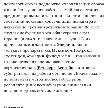
психологическая поддержка, стабилизация образа
жизни (сон, условия работы, семейная ситуация,
вредные привычки и т.п.), при наличии панических
состояний показана консультация психиатра и
назначение противотревожной терапии. Во всех
случаях не будет во вред общеукрепляющая
терапия (в том числе витамины группы В, их
производные, в частности,
Энерион
, такие
«мягкие» препараты как
Мексидол
,
Нейрокс
,
Этоксидол
,
Армадин
,
Фнибут
и т.п.). При наличии
головокружения спорно назначение
вертиголитиков (
Бетасерк
,
Вестибо
и др), ведь
субстрата для их работы обычно нет. Более важно
использовать методики вестибулярной
реабилитации и вестибулярной гимнастики,
нежели медикаментозное лечение.