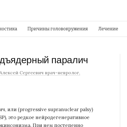
Перейти
ностика
Причины головокружения
Лечение
к
дъядерный паралич
содержимому
Алексей Сергеевич врач-невролог,
 или (progressive supranuclear palsy)
SP), это редкое нейродегенеративное
ркинсонизма. При нем постепенно