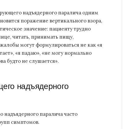
ирующего надъядерного паралича одним
ановится поражение вертикального взора,
ктическое значение: пациенту трудно
нице, читать, принимать пищу,
 жалобы могут формулироваться не как «я
тает», «я падаю», «не могу нормально
ова будто не слушается».
его надъядерного
о надъядерного паралича часто
рупп симптомов.