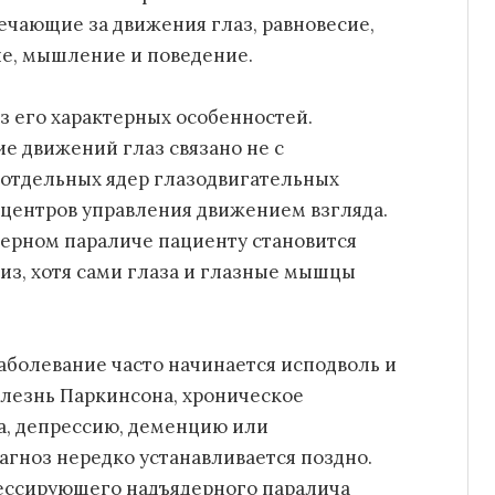
вечающие за движения глаз, равновесие,
ие, мышление и поведение.
з его характерных особенностей.
е движений глаз связано не с
отдельных ядер глазодвигательных
 центров управления движением взгляда.
ерном параличе пациенту становится
низ, хотя сами глаза и глазные мышцы
заболевание часто начинается исподволь и
олезнь Паркинсона, хроническое
а, депрессию, деменцию или
агноз нередко устанавливается поздно.
рессирующего надъядерного паралича