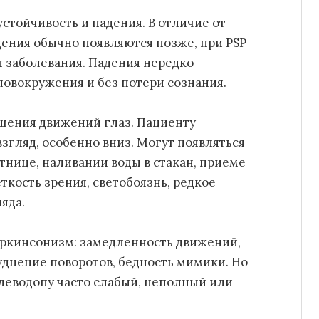
стойчивость и падения. В отличие от
дения обычно появляются позже, при PSP
ы заболевания. Падения нередко
ловокружения и без потери сознания.
ушения движений глаз. Пациенту
згляд, особенно вниз. Могут появляться
тнице, наливании воды в стакан, приеме
ткость зрения, светобоязнь, редкое
яда.
аркинсонизм: замедленность движений,
уднение поворотов, бедность мимики. Но
а леводопу часто слабый, неполный или