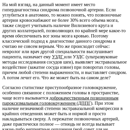
На мой взгляд, на данный момент имеет место
гипердиагностика синдрома позвоночной артерии. Если
углубиться в анатомию, то можно понять, что позвоночные
артерии кровоснабжают не более 30% всего объема мозга,
также следует учитывать наличие Вилизиевого круга и
других коллатералей, позволяющих по крайней мере какое-то
время обеспечивать все зоны мозга кровью. Поэтому
классический подход к диагностике данного синдрома я
считаю не совсем верным. Что же происходит сейчас:
невролог или врач другой специальности выслушивает
пациента, назначает ему
УЗДГ
или УЗДС (ультразвуковые
методы исследования сосудов шеи), выявляет экстравазальное
воздействие (зажатие сосуда извне) при поворотах головы,
причем любой степени выраженности, и выставляет синдром.
А потом лечит его. Что же может быть на самом деле?
Согласно статистике приступообразное головокружение,
особенно связанное с положением головы в пространстве,
чаще всего вызывается
доброкачественным позиционным
пароксизмальным головокружением (ДППГ)
. При этом
наличие незначимой степени экстравазальной компрессии в
крайних отведениях может быть и нормой и просто
накладываться сверху. А пережатие позвоночных артерий,
даже практически полное — отнюдь не всегда вызывает
какие-либо неприятные ощущения (мой совет для не