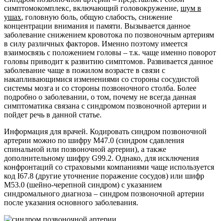
симптомокомплекс, включающий головокружение,
шум в
ушах
, головную боль, общую слабость, снижение
концентрации внимания и памяти. Вызывается данное
заболевание снижением кровотока по позвоночным артериям
в силу различных факторов. Именно поэтому имеется
взаимосвязь с положением головы – т.к. чаще именно поворот
головы приводит к развитию симптомов. Развивается данное
заболевание чаще в пожилом возрасте в связи с
накапливающимися изменениями со стороны сосудистой
системы мозга и со стороны позвоночного столба. Более
подробно о заболевании, о том, почему не всегда данная
симптоматика связана с синдромом позвоночной артерии и
пойдет речь в данной статье.
Информация для врачей. Кодировать синдром позвоночной
артерии можно по шифру M47.0 (синдром сдавления
спинальной или позвоночной артерии), а также
дополнительному шифру G99.2. Однако, для исключения
конфронтаций со страховыми компаниями чаще используется
код I67.8 (другие уточнение поражение сосудов) или шифр
M53.0 (шейно-черепной синдром) с указанием
синдромального диагноза – синдром позвоночной артерии
после указания основного заболевания.