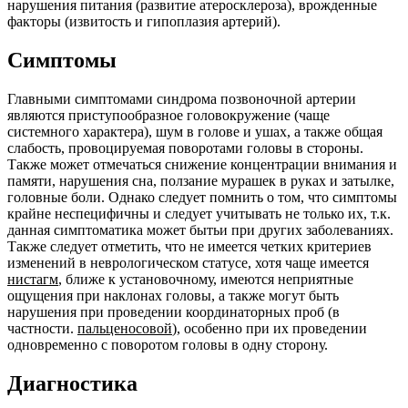
нарушения питания (развитие атеросклероза), врожденные
факторы (извитость и гипоплазия артерий).
Симптомы
Главными симптомами синдрома позвоночной артерии
являются приступообразное головокружение (чаще
системного характера), шум в голове и ушах, а также общая
слабость, провоцируемая поворотами головы в стороны.
Также может отмечаться снижение концентрации внимания и
памяти, нарушения сна, ползание мурашек в руках и затылке,
головные боли. Однако следует помнить о том, что симптомы
крайне неспецифичны и следует учитывать не только их, т.к.
данная симптоматика может бытьи при других заболеваниях.
Также следует отметить, что не имеется четких критериев
изменений в неврологическом статусе, хотя чаще имеется
нистагм
, ближе к установочному, имеются неприятные
ощущения при наклонах головы, а также могут быть
нарушения при проведении координаторных проб (в
частности.
пальценосовой
), особенно при их проведении
одновременно с поворотом головы в одну сторону.
Диагностика