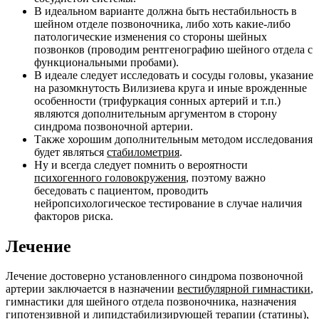
В идеальном варианте должна быть нестабильность в
шейном отделе позвоночника, либо хоть какие-либо
патологические изменения со стороны шейных
позвонков (проводим рентгенографию шейного отдела с
функциональными пробами).
В идеале следует исследовать и сосуды головы, указание
на разомкнутость Вилизиева круга и иные врожденные
особенности (трифуркация сонных артерий и т.п.)
являются дополнительным аргументом в сторону
синдрома позвоночной артерии.
Также хорошим дополнительным методом исследования
будет являться
стабилометрия
.
Ну и всегда следует помнить о вероятности
психогенного головокружения
, поэтому важно
беседовать с пациентом, проводить
нейропсихологическое тестирование в случае наличия
факторов риска.
Лечение
Лечение достоверно установленного синдрома позвоночной
артерии заключается в назначении
вестибулярной гимнастики
,
гимнастики для шейного отдела позвоночника, назначения
гипотензивной и липидстабилизирующей терапии (статины),