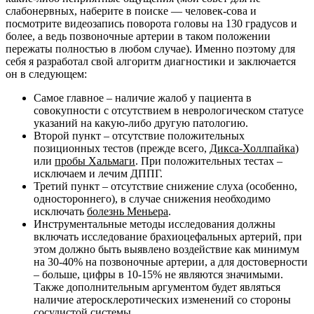
слабонервных, наберите в поиске — человек-сова и
посмотрите видеозапись поворота головы на 130 градусов и
более, а ведь позвоночные артерии в таком положении
пережаты полностью в любом случае). Именно поэтому для
себя я разработал свой алгоритм диагностики и заключается
он в следующем:
Самое главное – наличие жалоб у пациента в
совокупности с отсутствием в неврологическом статусе
указаний на какую-либо другую патологию.
Второй пункт – отсутствие положительных
позиционных тестов (прежде всего,
Дикса-Холлпайка
)
или
пробы Хальмаги
. При положительных тестах –
исключаем и лечим ДППГ.
Третий пункт – отсутствие снижение слуха (особенно,
одностороннего), в случае снижения необходимо
исключать
болезнь Меньера
.
Инструментальные методы исследования должны
включать исследование брахиоцефальных артерий, при
этом должно быть выявлено воздействие как минимум
на 30-40% на позвоночные артерии, а для достоверности
– больше, цифры в 10-15% не являются значимыми.
Также дополнительным аргументом будет являться
наличие атеросклеротических изменений со стороны
сосудистой системы.