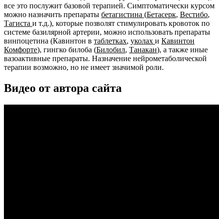
все это послужит базовой терапией. Симптоматически курсом
можно назначить препараты
бетагистина
(
Бетасерк
,
Вестибо
,
Тагиста
и т.д.), которые позволят стимулировать кровоток по
системе базилярной артерии, можно использовать препараты
винпоцетина (Кавинтон в
таблетках
,
уколах
и
Кавинтон
Комфорте
), гингко билоба (
Билобил
,
Танакан
), а также иные
вазоактивные препараты. Назначение нейрометаболической
терапии возможно, но не имеет значимой роли.
Видео от автора сайта