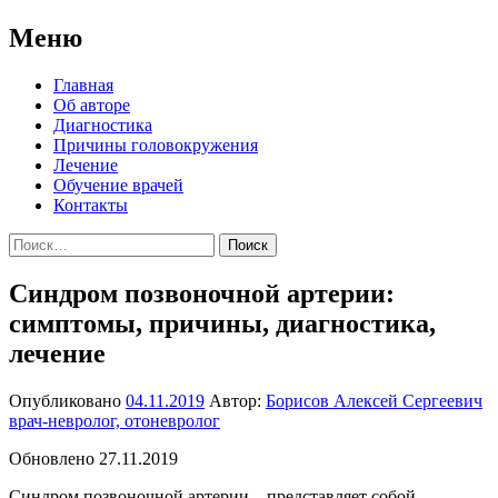
Меню
Перейти
Главная
к
Об авторе
содержимому
Диагностика
Причины головокружения
Лечение
Обучение врачей
Контакты
Найти:
Синдром позвоночной артерии:
симптомы, причины, диагностика,
лечение
Опубликовано
04.11.2019
Автор:
Борисов Алексей Сергеевич
врач-невролог, отоневролог
Обновлено 27.11.2019
Синдром позвоночной артерии – представляет собой