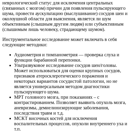
неврологический статус для исключения центральных
(связанных с мозгом) причин для появления пульсирующего
шума, провести аускультацию (выслушивание) сосудов шеи и
околоушной области для выяснения, является ли шум
объективным (слышным другим людям) или субъективным
(слышимым лишь человеку, страдающему шумом).
Инструментальное исследование может включать в себя
следующие методики:
Аудиометрия и тимпанометрия — проверка слуха и
функции барабанной перепонки.
Ультразвуковое исследование сосудов шеи/головы.
Может использоваться для оценки крупных сосудов,
признаков атеросклеротического поражения и
некоторых вариантов сосудистой патологии, но не
является универсальным методом диагностики
пульсирующего шума.
МРТ головного мозга, при показаниях – с
контрастированием. Позволяет выявить опухоль мозга,
аневризмы, демиелинизирующие заболевания,
последствия травм и т.д.
МСКТ височных костей для исключения
воспалительных процессов, опухоли внутреннего уха и
т.п.