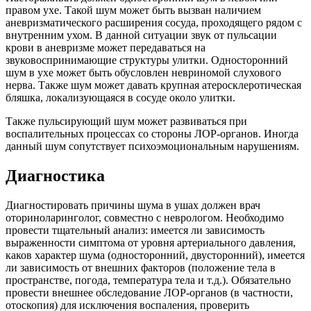
правом ухе. Такой шум может быть вызван наличием
аневризматического расширения сосуда, проходящего рядом с
внутренним ухом. В данной ситуации звук от пульсации
крови в аневризме может передаваться на
звуковоспринимающие структуры улитки. Односторонний
шум в ухе может быть обусловлен невриномой слухового
нерва. Также шум может давать крупная атеросклеротическая
бляшка, локализующаяся в сосуде около улитки.
Также пульсирующий шум может развиваться при
воспалительных процессах со стороны ЛОР-органов. Иногда
данный шум сопутствует психоэмоциональным нарушениям.
Диагностика
Диагностировать причины шума в ушах должен врач
оториноларинголог, совместно с неврологом. Необходимо
провести тщательный анализ: имеется ли зависимость
выраженности симптома от уровня артериального давления,
каков характер шума (односторонний, двусторонний), имеется
ли зависимость от внешних факторов (положение тела в
пространстве, погода, температура тела и т.д.). Обязательно
провести внешнее обследование ЛОР-органов (в частности,
отоскопия) для исключения воспаления, проверить