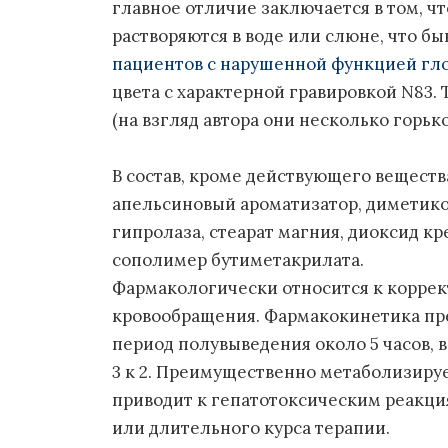
главное отличие заключается в том, ч
растворяются в воде или слюне, что б
пациентов с нарушенной функцией гл
цвета с характерной гравировкой N83.
(на взгляд автора они несколько горьк
В состав, кроме действующего вещества
апельсиновый ароматизатор, диметикон
гипролаза, стеарат магния, диоксид к
сополимер бутиметакрилата.
Фармакологически относится к корре
кровообращения. Фармакокинетика пр
период полувыведения около 5 часов, 
3 к 2. Преимущественно метаболизируе
приводит к гепатотоксическим реакци
или длительного курса терапии.