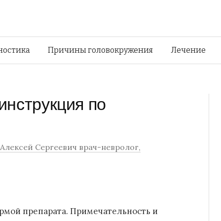
Перейти
ностика
Причины головокружения
Лечение
к
инструкция по
содержимому
Алексей Сергеевич врач-невролог,
рмой препарата. Примечательность и