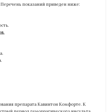
 Перечень показаний приведен ниже:
сть.
в.
а.
.
ования препарата Кавинтон Комфорте. К
острый период геморрагического инсульта