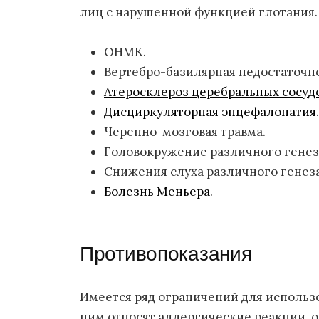
лиц с нарушенной функцией глотания.
ОНМК.
Вертебро-базилярная недостаточно
Атеросклероз церебральных сосудо
Дисциркуляторная энцефалопатия
.
Черепно-мозговая травма.
Головокружение различного генез
Снижения слуха различного генеза
Болезнь Меньера
.
Противопоказания
Имеется ряд ограничений для использ
ним относят аллергические реакции, 