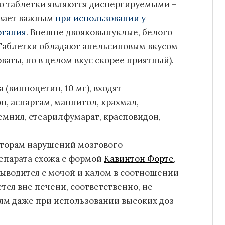
то таблетки являются диспергируемыми –
ывает важным
при использовании у
отания
. Внешне двояковыпуклые, белого
 Таблетки обладают апельсиновым вкусом
оваты, но в целом вкус скорее приятный).
 (винпоцетин, 10 мг), входят
, аспартам, маннитол, крахмал,
ремния, стеарилфумарат, красповидон,
кторам нарушений мозгового
епарата схожа с формой
Кавинтон Форте
,
выводится с мочой и калом в соотношении
тся вне печени, соответственно, не
ям даже при использовании высоких доз