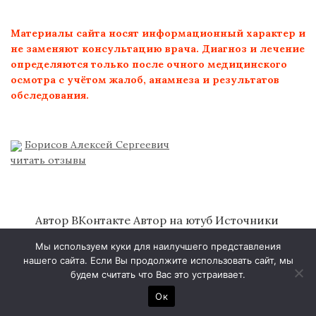
Материалы сайта носят информационный характер и
не заменяют консультацию врача. Диагноз и лечение
определяются только после очного медицинского
осмотра с учётом жалоб, анамнеза и результатов
обследования.
Борисов Алексей Сергеевич
читать отзывы
Автор ВКонтакте
Автор на ютуб
Источники
литературы
Об авторе
Политика
Мы используем куки для наилучшего представления
конфиденциальности
нашего сайта. Если Вы продолжите использовать сайт, мы
будем считать что Вас это устраивает.
© 2026
Ок