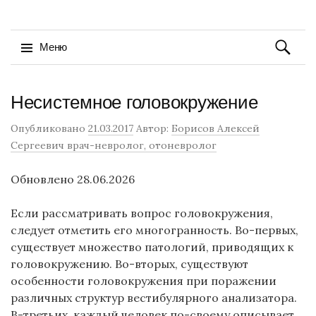
Найти:
Меню
Перейти
Несистемное головокружение
к
содержимому
Опубликовано
21.03.2017
Автор:
Борисов Алексей
Сергеевич врач-невролог, отоневролог
Обновлено 28.06.2026
Если рассматривать вопрос головокружения,
следует отметить его многогранность. Во-первых,
существует множество патологий, приводящих к
головокружению. Во-вторых, существуют
особенности головокружения при поражении
различных структур вестибулярного анализатора.
В-третьих, каждый человек по-своему описывает