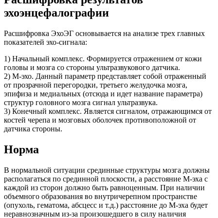
эхоэнцефалографии
Расшифровка ЭхоЭГ основывается на анализе трех главных
показателей эхо-сигнала:
1) Начальный комплекс. Формируется отражением от кожи
головы и мозга со стороны ультразвукового датчика.
2) М-эхо. Данный параметр представляет собой отраженный
от прозрачной перегородки, третьего желудочка мозга,
эпифиза и медиальных (отсюда и идет название параметра)
структур головного мозга сигнал ультразвука.
3) Конечный комплекс. Является сигналом, отражающимся от
костей черепа и мозговых оболочек противоположной от
датчика стороны.
Норма
В нормальной ситуации срединные структуры мозга должны
располагаться по срединной плоскости, а расстояние М-эха с
каждой из сторон должно быть равноценным. При наличии
объемного образования во внутричерепном пространстве
(опухоль, гематома, абсцесс и т.д.) расстояние до М-эха будет
неравнозначным из-за произошедшего в силу наличия