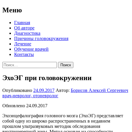
Меню
Перейти
Главная
к
Об авторе
содержимому
Диагностика
Причины головокружения
Лечение
Обучение врачей
Контакты
Найти:
ЭхоЭГ при головокружении
Опубликовано
24.09.2017
Автор:
Борисов Алексей Сергеевич
врач-невролог, отоневролог
Обновлено 24.09.2017
Эхоэнцефалография головного мозга (ЭхоЭГ) представляет
собой одну из широко распространенных в недавнем
прошлом ультразвуковых методик обследования
внутричерепной зоны. Метод основан на способности