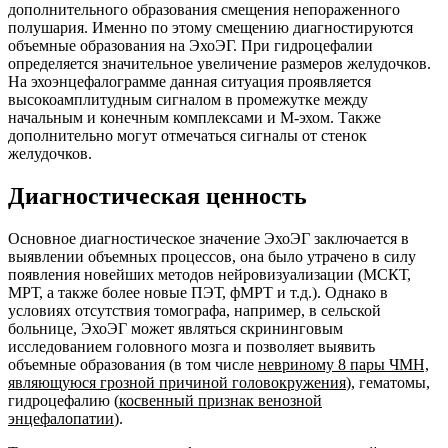
дополнительного образования смещения непораженного
полушария. Именно по этому смещению диагностируются
объемные образования на ЭхоЭГ. При гидроцефалии
определяется значительное увеличение размеров желудочков.
На эхоэнцефалограмме данная ситуация проявляется
высокоамплитудным сигналом в промежутке между
начальным и конечным комплексами и М-эхом. Также
дополнительно могут отмечаться сигналы от стенок
желудочков.
Диагностическая ценность
Основное диагностическое значение ЭхоЭГ заключается в
выявлении объемных процессов, она было утрачено в силу
появления новейших методов нейровизуализации (МСКТ,
МРТ, а также более новые ПЭТ, фМРТ и т.д.). Однако в
условиях отсутствия томографа, например, в сельской
больнице, ЭхоЭГ может являться скрининговым
исследованием головного мозга и позволяет выявить
объемные образования (в том числе
невриному 8 пары ЧМН,
являющуюся грозной причиной головокружения
), гематомы,
гидроцефалию (
косвенный признак венозной
энцефалопатии
).