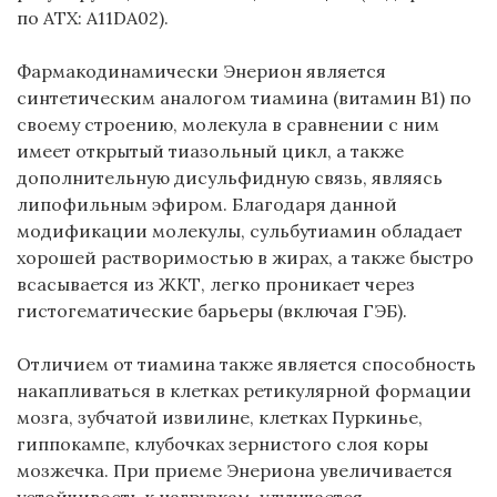
по ATX: A11DA02).
Фармакодинамически Энерион является
синтетическим аналогом тиамина (витамин В1) по
своему строению, молекула в сравнении с ним
имеет открытый тиазольный цикл, а также
дополнительную дисульфидную связь, являясь
липофильным эфиром. Благодаря данной
модификации молекулы, сульбутиамин обладает
хорошей растворимостью в жирах, а также быстро
всасывается из ЖКТ, легко проникает через
гистогематические барьеры (включая ГЭБ).
Отличием от тиамина также является способность
накапливаться в клетках ретикулярной формации
мозга, зубчатой извилине, клетках Пуркинье,
гиппокампе, клубочках зернистого слоя коры
мозжечка. При приеме Энериона увеличивается