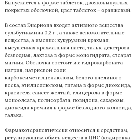
Выпускается в форме таблеток, двояковыпуклых,
покрытых оболочкой, цвет таблеток – оранжевый.
В состав Энериона входят активного вещества
сульбутиамина 0,2 г , а также вспомогательные
вещества, а именно: кукурузный крахмал,
высушенная крахмальная паста, тальк, декстроза
безводная, лактоза в форме моногидрата, стеарат
магния. Оболочка состоит из: гидрокарбоната
натрия, натриевой соли
карбоксиметилцеллюлозы, белого пчелиного
воска, этилцеллюлозы, титана в форме диоксида,
красителя сансет желтый, глицерола в форме
моноолеата, полисорбата, повидона, сахарозы,
диоксида кремния в форме безводного коллоида,
талька.
Фармакотерапевтически относится к средствам,
регулирующим обмен веществ в ЦНС (кодировка