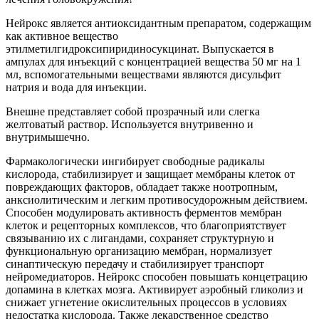
Нейрокс является антиоксидантным препаратом, содержащим
как активное вещество
этилметилгидроксипиридиносукцинат. Выпускается в
ампулах для инъекций с концентрацией вещества 50 мг на 1
мл, вспомогательными веществами являются дисульфит
натрия и вода для инъекции.
Внешне представляет собой прозрачный или слегка
желтоватый раствор. Используется внутривенно и
внутримышечно.
Фармакологически ингибирует свободные радикалы
кислорода, стабилизирует и защищает мембраны клеток от
повреждающих факторов, обладает также ноотропным,
анксиолитическим и легким противосудорожным действием.
Способен модулировать активность ферментов мембран
клеток и рецепторных комплексов, что благоприятствует
связыванию их с лигандами, сохраняет структурную и
функциональную организацию мембран, нормализует
синаптическую передачу и стабилизирует транспорт
нейромедиаторов. Нейрокс способен повышать концетрацию
допамина в клетках мозга. Активирует аэробный гликолиз и
снижает угнетение окислительных процессов в условиях
недостатка кислорода. Также лекарственное средство