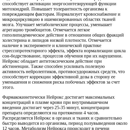
способствует активации энергосинтезирующей функции
митохондрий. Повышает толерантность организма к
повреждающим факторам. Нормализует кровоснабжение и
микроциркуляцию в ишемизированных областях тканей
мозга. Улучшает метаболические процессы, уменьшает
агрегацию тромбоцитов. Отмечается легкое
гиполипидемическое действие в отношении общих фракций
холестерина и липидов низкой плотности. Отмечается
наличие в эксперименте и клинической практике
стрессопротекторного эффекта, эффекта нормализации цикла
сон-бодрствование, процессов обучения при их нарушении.
Нейрокс обладает антитоксическим действие при
абстиненции. Также способен усиливать полезную
активность нейролептиков, противосудорожных средств, что
способствует коррекции эффективной дозы в сторону ее
уменьшения и снижения риска побочных эффектов за счет
этого.
Фармакокинетически Нейрокс достигает максимальных
концентраций в плазме крови при внутримышечном
введении достигает через 25-35 минут, концентрации
препарата определяются на протяжении 4 часов.
Распределяется Нейрокс в органах и тканях и сравнительно
быстро выводится из организма, период полувыведения около
12 часов. Метаболизм Нейрокса происходит в печени