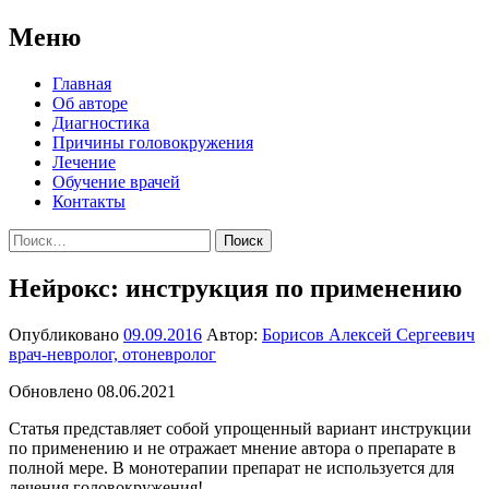
Меню
Перейти
Главная
к
Об авторе
содержимому
Диагностика
Причины головокружения
Лечение
Обучение врачей
Контакты
Найти:
Нейрокс: инструкция по применению
Опубликовано
09.09.2016
Автор:
Борисов Алексей Сергеевич
врач-невролог, отоневролог
Обновлено 08.06.2021
Статья представляет собой упрощенный вариант инструкции
по применению и не отражает мнение автора о препарате в
полной мере. В монотерапии препарат не используется для
лечения головокружения!