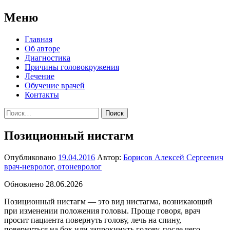
Меню
Перейти
Главная
к
Об авторе
содержимому
Диагностика
Причины головокружения
Лечение
Обучение врачей
Контакты
Найти:
Позиционный нистагм
Опубликовано
19.04.2016
Автор:
Борисов Алексей Сергеевич
врач-невролог, отоневролог
Обновлено 28.06.2026
Позиционный нистагм — это вид нистагма, возникающий
при изменении положения головы. Проще говоря, врач
просит пациента повернуть голову, лечь на спину,
повернуться на бок или запрокинуть голову, после чего