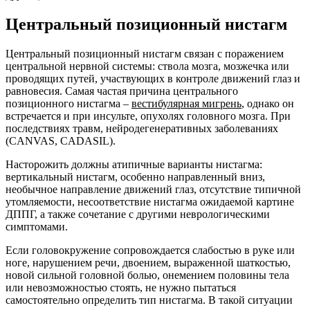
Центральный позиционный нистагм
Центральный позиционный нистагм связан с поражением
центральной нервной системы: ствола мозга, мозжечка или
проводящих путей, участвующих в контроле движений глаз и
равновесия. Самая частая причина центрального
позиционного нистагма –
вестибулярная мигрень
, однако он
встречается и при инсульте, опухолях головного мозга. При
последствиях травм, нейродегенеративных заболеваниях
(CANVAS, CADASIL).
Насторожить должны атипичные варианты нистагма:
вертикальный нистагм, особенно направленный вниз,
необычное направление движений глаз, отсутствие типичной
утомляемости, несоответствие нистагма ожидаемой картине
ДППГ, а также сочетание с другими неврологическими
симптомами.
Если головокружение сопровождается слабостью в руке или
ноге, нарушением речи, двоением, выраженной шаткостью,
новой сильной головной болью, онемением половины тела
или невозможностью стоять, не нужно пытаться
самостоятельно определить тип нистагма. В такой ситуации