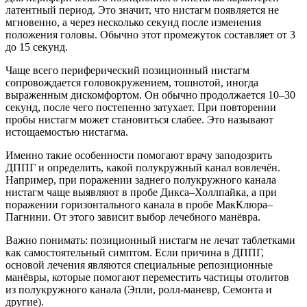
латентный период. Это значит, что нистагм появляется не
мгновенно, а через несколько секунд после изменения
положения головы. Обычно этот промежуток составляет от 3
до 15 секунд.
Чаще всего периферический позиционный нистагм
сопровождается головокружением, тошнотой, иногда
выраженным дискомфортом. Он обычно продолжается 10–30
секунд, после чего постепенно затухает. При повторении
пробы нистагм может становиться слабее. Это называют
истощаемостью нистагма.
Именно такие особенности помогают врачу заподозрить
ДППГ и определить, какой полукружный канал вовлечён.
Например, при поражении заднего полукружного канала
нистагм чаще выявляют в пробе Дикса–Холлпайка, а при
поражении горизонтального канала в пробе МакКлюра–
Пагнини. От этого зависит выбор лечебного манёвра.
Важно понимать: позиционный нистагм не лечат таблетками
как самостоятельный симптом. Если причина в ДППГ,
основой лечения являются специальные репозиционные
манёвры, которые помогают переместить частицы отолитов
из полукружного канала (Эпли, ролл-маневр, Семонта и
другие).