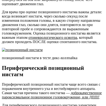
оценивает движения глаз.
Для врача при оценке позиционного нистагма важны детали:
когда возникает нистагм, через сколько секунд после
изменения положения головы, в какую сторону направлены
движения глаз, сколько они длятся, повторяются ли при
повторной пробе и сопровождаются ли выраженным
головокружением. Оценка позиционного нистагма является
важным этапом
отоневрологического осмотра
, который
должен проходить ПОСЛЕ оценки спонтанного нистагма.
позиционный нистагм в тесте дикс-холлпайка
Периферический позиционный
нистагм
Периферический позиционный нистагм чаще всего связан с
поражением внутреннего уха и вестибулярного аппарата.
Самая частая причина такого нистагма —
доброкачественное
пароксизмальное позиционное головокружение, или ДППГ
.
Для периферического позиционного нистагма характерен