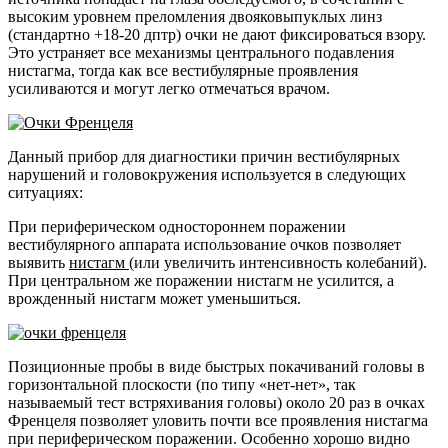
высоким уровнем преломления двояковыпуклых линз
(стандартно +18-20 дптр) очки не дают фиксироваться взору.
Это устраняет все механизмы центрального подавления
нистагма, тогда как все вестибулярные проявления
усиливаются и могут легко отмечаться врачом.
Данный прибор для диагностики причин вестибулярных
нарушений и головокружения используется в следующих
ситуациях:
При периферическом одностороннем поражении
вестибулярного аппарата использование очков позволяет
выявить
нистагм
(или увеличить интенсивность колебаний).
При центральном же поражении нистагм не усилится, а
врожденный нистагм может уменьшиться.
Позиционные пробы в виде быстрых покачиваний головы в
горизонтальной плоскости (по типу «нет-нет», так
называемый тест встряхивания головы) около 20 раз в очках
Френцеля позволяет уловить почти все проявления нистагма
при периферическом поражении. Особенно хорошо видно