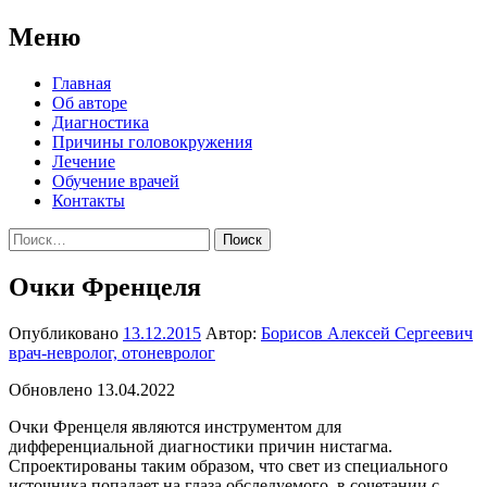
Меню
Перейти
Главная
к
Об авторе
содержимому
Диагностика
Причины головокружения
Лечение
Обучение врачей
Контакты
Найти:
Очки Френцеля
Опубликовано
13.12.2015
Автор:
Борисов Алексей Сергеевич
врач-невролог, отоневролог
Обновлено 13.04.2022
Очки Френцеля являются инструментом для
дифференциальной диагностики причин нистагма.
Спроектированы таким образом, что свет из специального
источника попадает на глаза обследуемого, в сочетании с