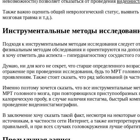
невозможности) позволяет отказаться от проведения
видеонист
Также важно оценить общий неврологический статус, выявить
мозговая травма и т.д.).
Инструментальные методы исследован
Подходя к инструментальным методам исследования следует о
физикальным методам обследования и ориентируются на дополн
я хочу отметить два аспекта – гипердиагностику сосудистого
Думаю, ни для кого не секрет, что старше определенного возр
отражение при проведении исследования, будь то МРТ головно
проявлениям. Также стоит сказать, что ряд заболеваний (в ч
Именно поэтому хочется сказать, что все инструментальные м
МРТ головного мозга, при повторяющихся приступообразных г
калорическую пробу, в случае наличия нистагма, быстрый комп
проведение видеонистагмографии.
В заключение хочу сказать такой факт, несмотря на некоторы
источникам, в частности сети Интернет, а также интерпретируя
правильней, и при всех случаях головокружения лучше обрати
Предыдущая запись