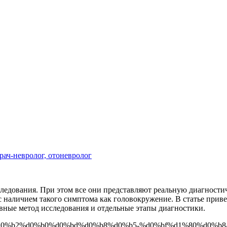
рач-невролог, отоневролог
ледования. При этом все они представляют реальную диагностич
 с наличием такого симптома как головокружение. В статье при
вные метод исследования и отдельные этапы диагностики.