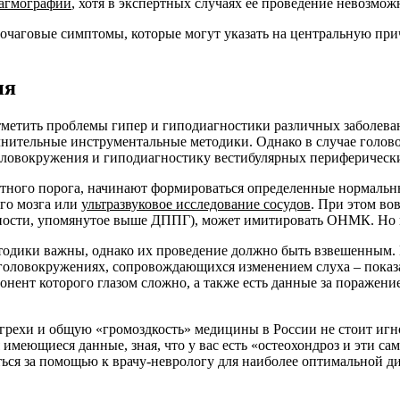
агмографии
, хотя в экспертных случаях ее проведение невозмож
 очаговые симптомы, которые могут указать на центральную пр
ия
тметить проблемы гипер и гиподиагностики различных заболева
ительные инструментальные методики. Однако в случае головок
 головокружения и гиподиагностику вестибулярных периферическ
астного порога, начинают формироваться определенные нормальн
го мозга или
ультразвуковое исследование сосудов
. При этом во
астности, упомянутое выше ДППГ), может имитировать ОНМК. Но 
етодики важны, однако их проведение должно быть взвешенным.
оловокружениях, сопровождающихся изменением слуха – показат
онент которого глазом сложно, а также есть данные за поражени
е огрехи и общую «громоздкость» медицины в России не стоит и
 имеющиеся данные, зная, что у вас есть «остеохондроз и эти са
ться за помощью к врачу-неврологу для наиболее оптимальной д