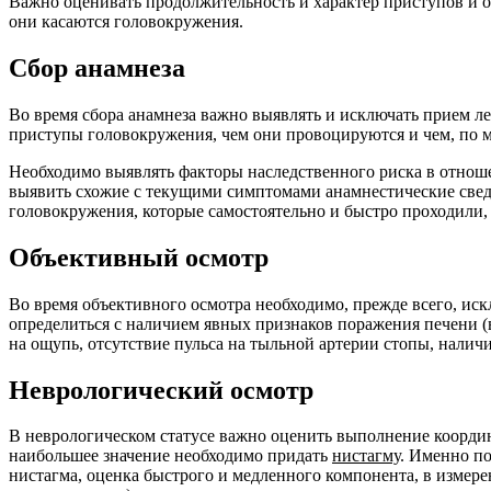
Важно оценивать продолжительность и характер приступов и о
они касаются головокружения.
Сбор анамнеза
Во время сбора анамнеза важно выявлять и исключать прием л
приступы головокружения, чем они провоцируются и чем, по 
Необходимо выявлять факторы наследственного риска в отношен
выявить схожие с текущими симптомами анамнестические сведен
головокружения, которые самостоятельно и быстро проходили, 
Объективный осмотр
Во время объективного осмотра необходимо, прежде всего, иск
определиться с наличием явных признаков поражения печени (в
на ощупь, отсутствие пульса на тыльной артерии стопы, наличие
Неврологический осмотр
В неврологическом статусе важно оценить выполнение координ
наибольшее значение необходимо придать
нистагму
. Именно п
нистагма, оценка быстрого и медленного компонента, в изме