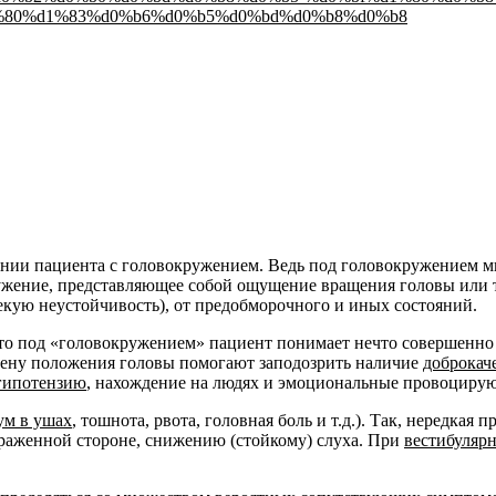
ании пациента с головокружением. Ведь под головокружением 
ужение, представляющее собой ощущение вращения головы или т
кую неустойчивость), от предобморочного и иных состояний.
что под «головокружением» пациент понимает нечто совершенно
мену положения головы помогают заподозрить наличие
доброкач
гипотензию
, нахождение на людях и эмоциональные провоциру
ум в ушах
, тошнота, рвота, головная боль и т.д.). Так, нередка
ораженной стороне, снижению (стойкому) слуха. При
вестибуляр