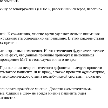
но заменить.
ичину головокружения (ОНМК, рассеянный склероз, черепно-
ний. К сожалению, многие врачи уделяют меньше внимания
ружения эта совершенно неправильно. В этом разделе статьи
их причин.
ые возрастные изменения. И эти изменения будут иметь четкое
все не факт, что данные причины приводят к имеющимся
проведение МРТ в этом случае ничего не даст.
 При наличии неврологического дефицита – следует провести
ь такого пациента ЛОР врачу, а также провести аудиометрию,
е периферического отдела вестибулярной системы – показано
гнорировать врачебное мнение. Доверяя «компетентным»
мые, бляшки в шее» не всегда мнение пациента будет
иагностики.