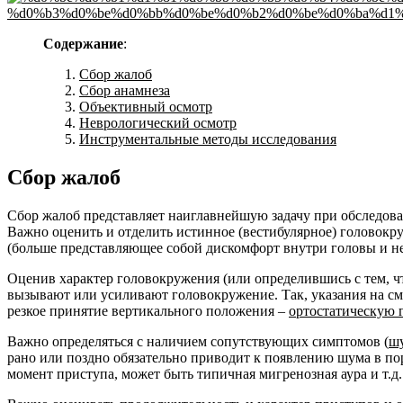
Содержание
:
Сбор жалоб
Сбор анамнеза
Объективный осмотр
Неврологический осмотр
Инструментальные методы исследования
Сбор жалоб
Сбор жалоб представляет наиглавнейшую задачу при обследов
Важно оценить и отделить истинное (вестибулярное) головокр
(больше представляющее собой дискомфорт внутри головы и не
Оценив характер головокружения (или определившись с тем, 
вызывают или усиливают головокружение. Так, указания на с
резкое принятие вертикального положения –
ортостатическую 
Важно определяться с наличием сопутствующих симптомов (
ш
рано или поздно обязательно приводит к появлению шума в п
момент приступа, может быть типичная мигренозная аура и т.д.