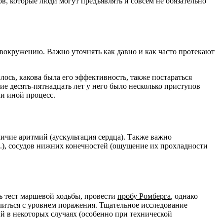
, которые люди могут предъявлять и совсем не обязательно
овокружению. Важно уточнять как давно и как часто протекают
ось, какова была его эффективность, также постараться
ие десять-пятнадцать лет у него было несколько приступов
ли иной процесс.
ичие аритмий (аускультация сердца). Также важно
п.), сосудов нижних конечностей (ощущение их прохладности
ь тест маршевой ходьбы, провести
пробу Ромберга
, однако
литься с уровнем поражения. Тщательное исследование
 в некоторых случаях (особенно при технической