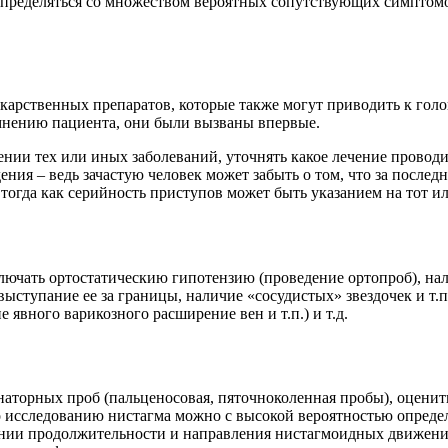
пределяться со множеством вероятных сопутствующих симптомов
екарственных препаратов, которые также могут приводить к гол
мнению пациента, они были вызваны впервые.
ии тех или иных заболеваний, уточнять какое лечение проводил
ия – ведь зачастую человек может забыть о том, что за последн
тогда как серийность приступов может быть указанием на тот и
лючать ортостатическию гипотензию (проведение ортопроб), нал
ыступание ее за границы, наличие «сосудистых» звездочек и т.
 явного варикозного расширение вен и т.п.) и т.д.
аторных проб (пальценосовая, пяточноколенная пробы), оценит
о исследованию нистагма можно с высокой вероятностью опреде
рении продолжительности и направления нистагмоидных движений