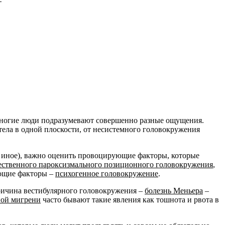
многие люди подразумевают совершенно разные ощущения.
ела в одной плоскости, от несистемного головокружения
 иное), важно оценить провоцирующие факторы, которые
ественного пароксизмального позиционного головокружения
,
ющие факторы –
психогенное головокружение
.
я причина вестибулярного головокружения –
болезнь Меньера
–
ной мигрени
часто бывают такие явления как тошнота и рвота в