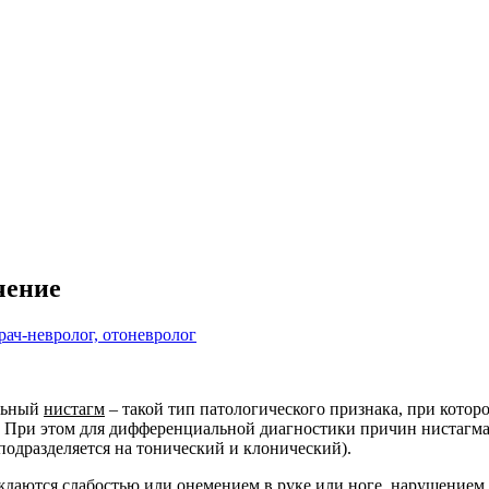
чение
рач-невролог, отоневролог
альный
нистагм
– такой тип патологического признака, при котор
ы. При этом для дифференциальной диагностики причин нистагм
подразделяется на тонический и клонический).
ждаются слабостью или онемением в руке или ноге, нарушением