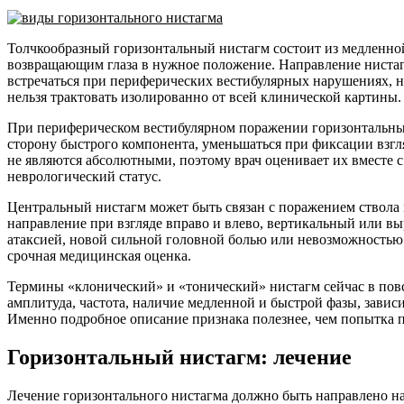
Толчкообразный горизонтальный нистагм состоит из медленной
возвращающим глаза в нужное положение. Направление нистаг
встречаться при периферических вестибулярных нарушениях, 
нельзя трактовать изолированно от всей клинической картины.
При периферическом вестибулярном поражении горизонтальный
сторону быстрого компонента, уменьшаться при фиксации взг
не являются абсолютными, поэтому врач оценивает их вместе 
неврологический статус.
Центральный нистагм может быть связан с поражением ствола 
направление при взгляде вправо и влево, вертикальный или в
атаксией, новой сильной головной болью или невозможностью с
срочная медицинская оценка.
Термины «клонический» и «тонический» нистагм сейчас в повс
амплитуда, частота, наличие медленной и быстрой фазы, завис
Именно подробное описание признака полезнее, чем попытка п
Горизонтальный нистагм: лечение
Лечение горизонтального нистагма должно быть направлено на