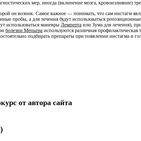
гностических мер, иногда (вклинение мозга, кровоизлияние) тр
орой он возник. Самое важное — понимать, что сам нистагм явл
ные пробы, а для лечения будут использоваться репозиционные
огут использоваться маневры
Лемперта
или Зума для лечения), п
при
болезни Меньера
используются различная профилактическая т
стоятельно подбирать препараты при появлении нистагма и гол
курс от автора сайта
)