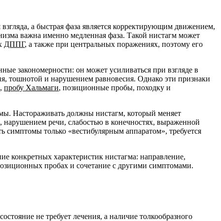
взгляда, а быстрая фаза является корректирующим движением,
низма важна именно медленная фаза. Такой нистагм может
ах
ДППГ
, а также при центральных поражениях, поэтому его
ые закономерности: он может усиливаться при взгляде в
я, тошнотой и нарушением равновесия. Однако эти признаки
и,
пробу Хальмаги
, позиционные пробы, походку и
емы. Настораживать должны нистагм, который меняет
, нарушением речи, слабостью в конечностях, выраженной
ть симптомы только «вестибулярным аппаратом», требуется
ие конкретных характеристик нистагма: направление,
 позиционных пробах и сочетание с другими симптомами.
остояние не требует лечения, а наличие толкообразного