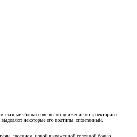
ом глазные яблоки совершают движение по траектории в
а выделяют некоторые его подтипы: спонтанный,
 речи, двоением, новой выраженной головной болью,