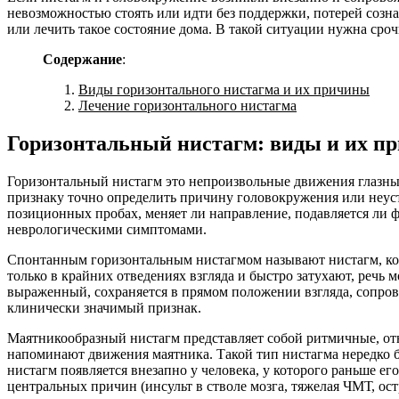
невозможностью стоять или идти без поддержки, потерей созн
или лечить такое состояние дома. В такой ситуации нужна сро
Содержание
:
Виды горизонтального нистагма и их причины
Лечение горизонтального нистагма
Горизонтальный нистагм: виды и их п
Горизонтальный нистагм это непроизвольные движения глазных 
признаку точно определить причину головокружения или неустой
позиционных пробах, меняет ли направление, подавляется ли 
неврологическими симптомами.
Спонтанным горизонтальным нистагмом называют нистагм, кот
только в крайних отведениях взгляда и быстро затухают, речь 
выраженный, сохраняется в прямом положении взгляда, сопро
клинически значимый признак.
Маятникообразный нистагм представляет собой ритмичные, отн
напоминают движения маятника. Такой тип нистагма нередко
нистагм появляется внезапно у человека, у которого раньше е
центральных причин (инсульт в стволе мозга, тяжелая ЧМТ, ост