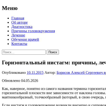
Меню
Перейти
Главная
к
Об авторе
содержимому
Диагностика
Причины головокружения
Лечение
Обучение врачей
Контакты
Найти:
Горизонтальный нистагм: причины, ле
Опубликовано
10.11.2015
Автор:
Борисов Алексей Сергеевич в
Обновлено 04.05.2026
Как, наверное, понятно из самого названия термина горизонт
горизонтальной плоскости вне зависимости от наклона голов
маятникообразный, толчкообразный (который, в свою очередь, 
Если нистагм и головокружение возникли внезапно и сопрово