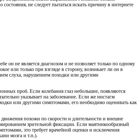
 состояния, не следует пытаться искать причину в интернете
е он не является диагнозом и не позволяет только по одному
ое или только при взгляде в сторону, возникает ли он в
нием слуха, нарушением походки или другими
онных проб. Если колебания глаз небольшие, появляются
язательно указывает на заболевание. Если же нистагм
ходки или другими симптомами, его необходимо оценивать как
 движения похожи по скорости и длительности и внешне
рмированием зрительной фиксации. Если маятникообразный
имптомами, это требует врачебной оценки и исключения
ни мозга и т.п.).