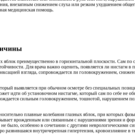
ания, внезапным снижением слуха или резким ухудшением общего
чная медицинская помощь.
ричины
яблок преимущественно в горизонтальной плоскости. Сам по себ
чивости. Для врача важно оценить, появляется ли нистагм в пок
фиксацией взгляда, сопровождается ли головокружением, сниже
орый выявляется при обычном осмотре без специальных позици
может идти об установочном нистагме, который сам по себе не об
вождается сильным головокружением, тошнотой, нарушением по
осительно плавные колебания глазных яблок, при которых фазы
 бывает врожденным или связанным с нарушениями зрения и фо
го не было, особенно в сочетании с другими неврологическими с
ро развившаяся внутричерепная гипертензия, кровоизлияние в тка