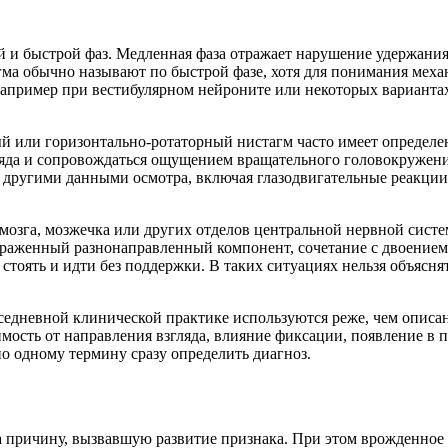
 и быстрой фаз. Медленная фаза отражает нарушение удержания 
ма обычно называют по быстрой фазе, хотя для понимания меха
например при вестибулярном нейроните или некоторых вариант
 или горизонтально-ротаторный нистагм часто имеет определенн
ляда и сопровождаться ощущением вращательного головокружени
с другими данными осмотра, включая глазодвигательные реакци
мозга, мозжечка или других отделов центральной нервной сист
ыраженный разнонаправленный компонент, сочетание с двоением
тоять и идти без поддержки. В таких ситуациях нельзя объясня
едневной клинической практике используются реже, чем описан
имость от направления взгляда, влияние фиксации, появление в
о одному термину сразу определить диагноз.
 причину, вызвавшую развитие признака. При этом врожденное с