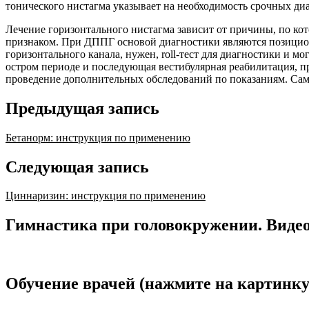
тонического нистагма указывает на необходимость срочных диа
Лечение горизонтального нистагма зависит от причины, по кот
признаком. При ДППГ основой диагностики являются позицион
горизонтального канала, нужен, roll-тест для диагностики и м
остром периоде и последующая вестибулярная реабилитация, 
проведение дополнительных обследований по показаниям. Само
Предыдущая запись
Бетанорм: инструкция по применению
Следующая запись
Циннаризин: инструкция по применению
Гимнастика при головокружении. Видео
Обучение врачей (нажмите на картинку