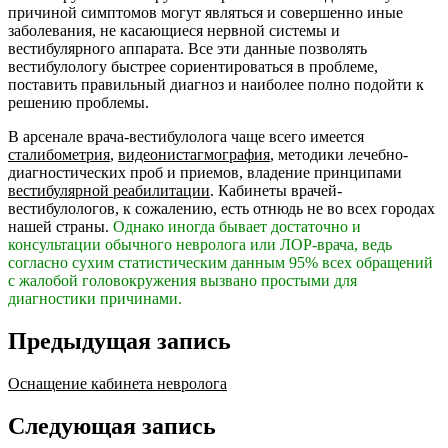
причиной симптомов могут являться и совершенно иные
заболевания, не касающиеся нервной системы и
вестибулярного аппарата. Все эти данные позволять
вестибулологу быстрее сориентироваться в проблеме,
поставить правильный диагноз и наиболее полно подойти к
решению проблемы.
В арсенале врача-вестибулолога чаще всего имеется
сталибометрия
,
видеонистагмография
, методики лечебно-
диагностических проб и приемов, владение принципами
вестибулярной реабилитации
. Кабинеты врачей-
вестибулологов, к сожалению, есть отнюдь не во всех городах
нашей страны.
Однако иногда бывает достаточно и
консультации обычного невролога или ЛОР-врача, ведь
согласно сухим статистическим данным 95% всех обращений
с жалобой головокружения вызвано простыми для
диагностики причинами.
Предыдущая запись
Оснащение кабинета невролога
Следующая запись