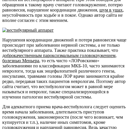
обращения к такому врачу считают головокружение, потерю
равновесия, нарушение координации движения,
шум в ушах
,
неустойчивость при ходьбе и в покое. Однако автор сайта не
вполне согласен с этим мнением.
Нарушения координации движений и потеря равновесия чаще
происходит при заболевании нервной системы, а не только
вестибулярного аппарата. Также практика показывает, что
доброкачественным пароксизмальным головокружением
,
болезнью Меньера
, то есть чисто «ЛОРовскими»
заболеваниями по классификации МКБ-10, часто занимаются
неврологи, тогда как энцефалопатией различного генеза,
инсультами, травмами головы ЛОР врачи занимаются крайне
редко, передавая таких пациентов неврологам. Поэтому автор
сайта считает, что вестибулологом может в равной мере
называться и невролог, также специализирующийся в
изучении патологии вестибулярной системы.
Для адекватного приема врача-вестибулолога следует оценить
время начала заболевания, длительность приступов
головокружения, закономерности (после чего возникает, чем
купируется и т.п.), наличие иных симптомов, кроме
головокружения и нарушений равновесия. Ведь зачастую