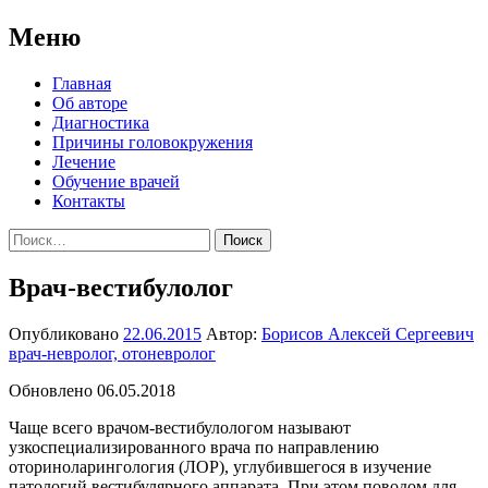
Меню
Перейти
Главная
к
Об авторе
содержимому
Диагностика
Причины головокружения
Лечение
Обучение врачей
Контакты
Найти:
Врач-вестибулолог
Опубликовано
22.06.2015
Автор:
Борисов Алексей Сергеевич
врач-невролог, отоневролог
Обновлено 06.05.2018
Чаще всего врачом-вестибулологом называют
узкоспециализированного врача по направлению
оториноларингология (ЛОР), углубившегося в изучение
патологий вестибулярного аппарата. При этом поводом для