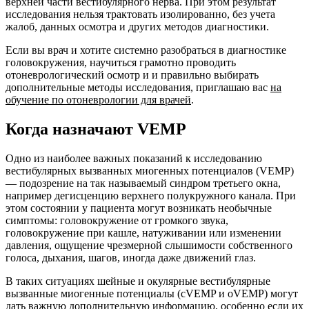
верхней части вестибулярного нерва. При этом результат
исследования нельзя трактовать изолированно, без учета
жалоб, данных осмотра и других методов диагностики.
Если вы врач и хотите системно разобраться в диагностике
головокружения, научиться грамотно проводить
отоневрологический осмотр и и правильно выбирать
дополнительные методы исследования, приглашаю вас
на
обучение по отоневрологии для врачей
.
Когда назначают VEMP
Одно из наиболее важных показаний к исследованию
вестибулярных вызванных миогенных потенциалов (VEMP)
— подозрение на так называемый синдром третьего окна,
например дегисценцию верхнего полукружного канала. При
этом состоянии у пациента могут возникать необычные
симптомы: головокружение от громкого звука,
головокружение при кашле, натуживании или изменении
давления, ощущение чрезмерной слышимости собственного
голоса, дыхания, шагов, иногда даже движений глаз.
В таких ситуациях шейные и окулярные вестибулярные
вызванные миогенные потенциалы (cVEMP и oVEMP) могут
дать важную дополнительную информацию, особенно если их