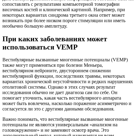
сопоставлять с результатами компьютерной томографии
височных костей и клинической картиной. Например, при
некоторых вариантах синдрома третьего окна ответ может
возникать при более низком пороге стимуляции или иметь
необычно большую амплитуду.
При каких заболеваниях может
использоваться VEMP
Вестибулярные вызванные миогенные потенциалы (VEMP)
также могут применяться при болезни Меньера,
вестибулярном нейроните, двустороннем снижении
вестибулярной функции, последствиях травмы, некоторых
вариантах хронической неустойчивости и редких нарушениях
отолитовой системы. Однако в этих случаях результат
исследования обычно не дает диагноза сам по себе. Он
помогает уточнить, какая часть вестибулярного аппарата
может быть вовлечена, насколько поражение асимметрично и
согласуется ли это с другими данными обследования.
Важно понимать, что вестибулярные вызванные миогенные
потенциалы не являются универсальным «анализом на
головокружение» и не заменяют осмотр врача. Это
дополнительный метод, который назначается не всем