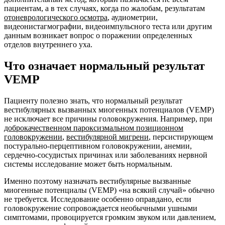
пациентам, а в тех случаях, когда по жалобам, результатам
отоневрологического осмотра
, аудиометрии,
видеонистагмографии, видеоимпульсного теста или другим
данным возникает вопрос о поражении определенных
отделов внутреннего уха.
Что означает нормальный результат
VEMP
Пациенту полезно знать, что нормальный результат
вестибулярных вызванных миогенных потенциалов (VEMP)
не исключает все причины головокружения. Например, при
доброкачественном пароксизмальном позиционном
головокружении
,
вестибулярной мигрени
, персистирующем
постурально-перцептивном головокружении, анемии,
сердечно-сосудистых причинах или заболеваниях нервной
системы исследование может быть нормальным.
Именно поэтому назначать вестибулярные вызванные
миогенные потенциалы (VEMP) «на всякий случай» обычно
не требуется. Исследование особенно оправдано, если
головокружение сопровождается необычными ушными
симптомами, провоцируется громким звуком или давлением,