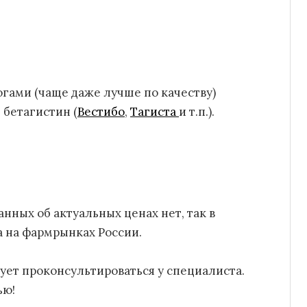
огами (чаще даже лучше по качеству)
 бетагистин (
Вестибо
,
Тагиста
и т.п.).
нных об актуальных ценах нет, так в
а на фармрынках России.
ует проконсультироваться у специалиста.
ью!