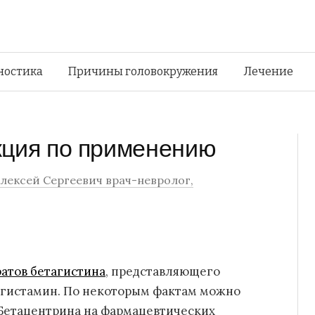
Перейти
ностика
Причины головокружения
Лечение
к
кция по применению
содержимому
лексей Сергеевич врач-невролог,
атов бетагистина
, представляющего
 гистамин. По некоторым фактам можно
 Бетацентрина на фармацевтических