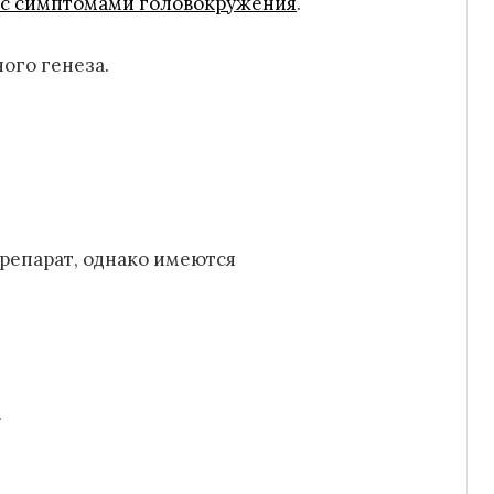
 с симптомами головокружения
.
ого генеза.
репарат, однако имеются
.