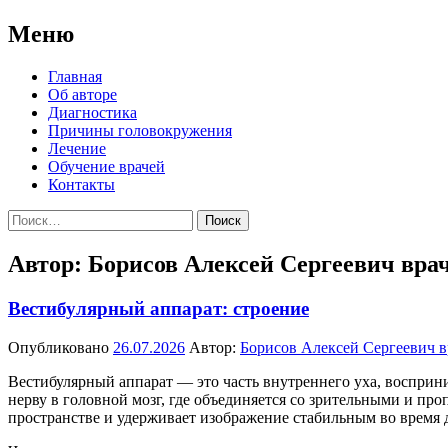
Меню
Перейти
Главная
к
Об авторе
содержимому
Диагностика
Причины головокружения
Лечение
Обучение врачей
Контакты
Найти:
Автор:
Борисов Алексей Сергеевич врач
Вестибулярный аппарат: строение
Опубликовано
26.07.2026
Автор:
Борисов Алексей Сергеевич в
Вестибулярный аппарат — это часть внутреннего уха, воспри
нерву в головной мозг, где объединяется со зрительными и пр
пространстве и удерживает изображение стабильным во время 