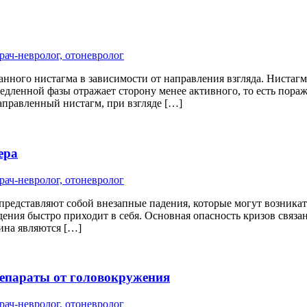
рач-невролог, отоневролог
ного нистагма в зависимости от направления взгляда. Нистагм 
едленной фазы отражает сторону менее активного, то есть пораж
аправленный нистагм, при взгляде […]
ера
рач-невролог, отоневролог
представляют собой внезапные падения, которые могут возникат
дения быстро приходит в себя. Основная опасность кризов связа
ина являются […]
репараты от головокружения
рач-невролог, отоневролог