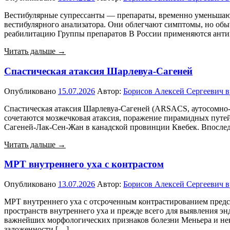
Вестибулярные супрессанты — препараты, временно уменьшающ
вестибулярного анализатора. Они облегчают симптомы, но обы
реабилитацию Группы препаратов В России применяются антиг
Читать дальше →
Спастическая атаксия Шарлевуа-Сагеней
Опубликовано
15.07.2026
Автор:
Борисов Алексей Сергеевич в
Спастическая атаксия Шарлевуа-Сагеней (ARSACS, аутосомно-р
сочетаются мозжечковая атаксия, поражение пирамидных путей 
Сагеней-Лак-Сен-Жан в канадской провинции Квебек. Впоследс
Читать дальше →
МРТ внутреннего уха с контрастом
Опубликовано
13.07.2026
Автор:
Борисов Алексей Сергеевич в
МРТ внутреннего уха с отсроченным контрастированием предс
пространств внутреннего уха и прежде всего для выявления эн
важнейших морфологических признаков болезни Меньера и не
заложенности […]