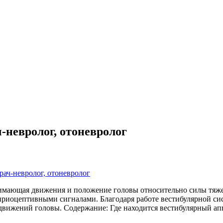
-невролог, отоневролог
рач-невролог, отоневролог
нимающая движения и положение головы относительно силы тяже
оприоцептивными сигналами. Благодаря работе вестибулярной си
движений головы. Содержание: Где находится вестибулярный ап