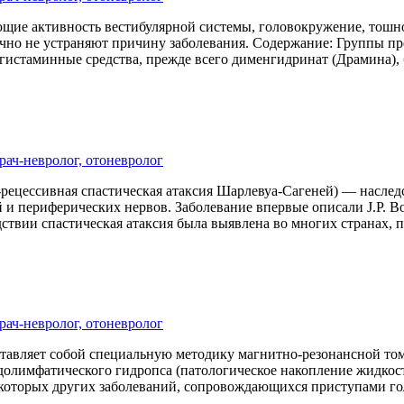
ие активность вестибулярной системы, головокружение, тошнот
чно не устраняют причину заболевания. Содержание: Группы пр
истаминные средства, прежде всего дименгидринат (Драмина), 
рач-невролог, отоневролог
ецессивная спастическая атаксия Шарлевуа-Сагеней) — наследс
и периферических нервов. Заболевание впервые описали J.P. Bo
твии спастическая атаксия была выявлена во многих странах, п
рач-невролог, отоневролог
тавляет собой специальную методику магнитно-резонансной то
долимфатического гидропса (патологическое накопление жидкост
которых других заболеваний, сопровождающихся приступами г