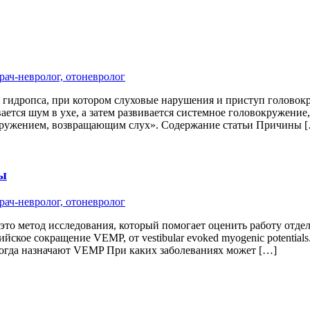
рач-невролог, отоневролог
гидропса, при котором слуховые нарушения и приступ головокр
вается шум в ухе, а затем развивается системное головокружени
кружением, возвращающим слух». Содержание статьи Причины 
ы
рач-невролог, отоневролог
 метод исследования, который помогает оценить работу отдель
ийское сокращение VEMP, от vestibular evoked myogenic potenti
гда назначают VEMP При каких заболеваниях может […]