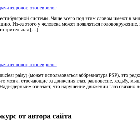
рач-невролог, отоневролог
естибулярной системы. Чаще всего под этим словом имеют в вид
цию. Из-за этого у человека может появляться головокружение,
то зрительная […]
рач-невролог, отоневролог
uclear palsy) (может использоваться аббревиатура PSP), это ре
о мозга, отвечающие за движения глаз, равновесие, ходьбу, мы
«Надъядерный» означает, что нарушение движений глаз связано н
курс от автора сайта