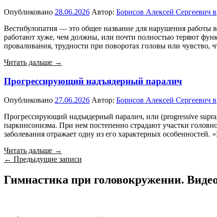
Опубликовано
28.06.2026
Автор:
Борисов Алексей Сергеевич в
Вестибулопатия — это общее название для нарушения работы в
работают хуже, чем должны, или почти полностью теряют функ
проваливания, трудности при поворотах головы или чувство, ч
Читать дальше →
Прогрессирующий надъядерный паралич
Опубликовано
27.06.2026
Автор:
Борисов Алексей Сергеевич в
Прогрессирующий надъядерный паралич, или (progressive supran
паркинсонизма. При нем постепенно страдают участки головног
заболевания отражает одну из его характерных особенностей. 
Читать дальше →
Навигация
←
Предыдущие записи
по
Гимнастика при головокружении. Видео
записям