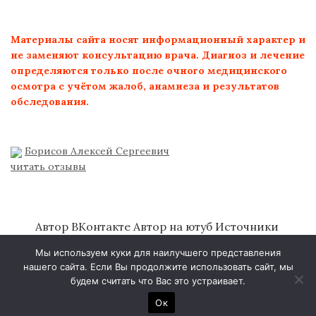
Материалы сайта носят информационный характер и
не заменяют консультацию врача. Диагноз и лечение
определяются только после очного медицинского
осмотра с учётом жалоб, анамнеза и результатов
обследования.
Борисов Алексей Сергеевич
читать отзывы
Автор ВКонтакте
Автор на ютуб
Источники
литературы
Об авторе
Политика
Мы используем куки для наилучшего представления
конфиденциальности
нашего сайта. Если Вы продолжите использовать сайт, мы
будем считать что Вас это устраивает.
© 2026
Ок