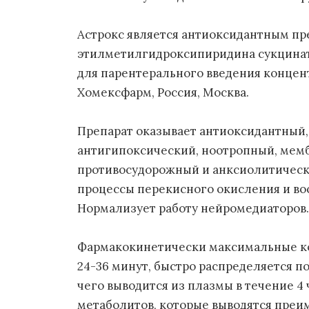
Астрокс является антиоксидантным п
этилметилгидроксипиридина сукцинат.
для парентерального введения концент
Хомексфарм, Россия, Москва.
Препарат оказывает антиоксидантный,
антигипоксический, ноотропный, ме
противосудорожный и анксиолитическ
процессы перекисного окисления и во
Нормализует работу нейромедиаторов.
Фармакокинетически максимальные ко
24-36 минут, быстро распределяется по
чего выводится из плазмы в течение 4 
метаболитов, которые выводятся преи