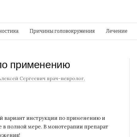
Перейти
ностика
Причины головокружения
Лечение
к
 по применению
содержимому
Алексей Сергеевич врач-невролог,
й вариант инструкции по применению и
е в полной мере. В монотерапии препарат
ружения!