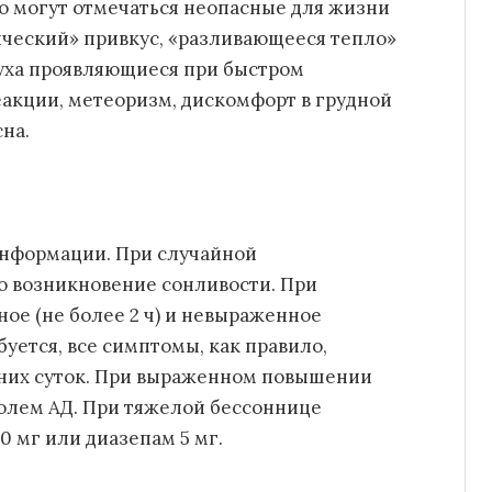
ко могут отмечаться неопасные для жизни
ческий» привкус, «разливающееся тепло»
духа проявляющиеся при быстром
акции, метеоризм, дискомфорт в грудной
на.
информации. При случайной
о возникновение сонливости. При
ое (не более 2 ч) и невыраженное
уется, все симптомы, как правило,
дних суток. При выраженном повышении
ролем АД. При тяжелой бессоннице
0 мг или диазепам 5 мг.