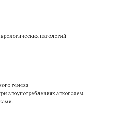
еврологических патологий:
ого генеза.
при злоупотреблениях алкоголем.
ками.