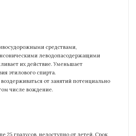
ивосудорожными средствами,
инсоническими леводопасодержащими
иливает их действие. Уменьшает
ия этилового спирта.
 воздерживаться от занятий потенциально
том числе вождение.
е 25 градусов, недоступно от детей. Срок