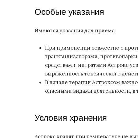
Особые указания
Имеются указания для приема:
При применении совместно с прот
транквилизаторами, противопарк
средствами, нитратами Астрокс ус
выраженность токсического действ
В начале терапии Астроксом важно
опасными видами деятельности, в 
Условия хранения
Астрокс хранят при температуре не выш