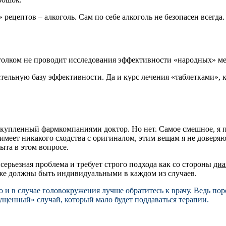
ецептов – алкоголь. Сам по себе алкоголь не безопасен всегда.
олком не проводит исследования эффективности «народных» мет
ельную базу эффективности. Да и курс лечения «таблетками», к
ка купленный фармкомпаниями доктор. Но нет. Самое смешное, я
е имеет никакого сходства с оригиналом, этим вещам я не довер
ыта в этом вопросе.
серьезная проблема и требует строго подхода как со стороны
диа
оже должны быть индивидуальными в каждом из случаев.
 и в случае головокружения лучше обратитесь к врачу. Ведь по
пущенный» случай, который мало будет поддаваться терапии.