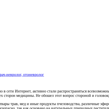
рач-невролог, отоневролог
но в сети Интернет, активно стали распространяться всевозмож
сех сторон медицины. Не обошел этот вопрос стороной и голово
вары трав, мед и иные продукты пчеловодства, различные эфирн
безопасно, так как основано на натуральных природных растите