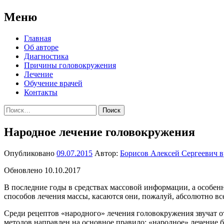
Меню
Перейти
Главная
к
Об авторе
содержимому
Диагностика
Причины головокружения
Лечение
Обучение врачей
Контакты
Найти:
Народное лечение головокружения
Опубликовано
09.07.2015
Автор:
Борисов Алексей Сергеевич в
Обновлено 10.10.2017
В последние годы в средствах массовой информации, а особен
способов лечения массы, касаются они, пожалуй, абсолютно в
Среди рецептов «народного» лечения головокружения звучат от
методов направлен на основное правило: «народное» лечение 