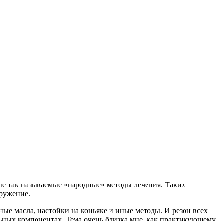
ные так называемые «народные» методы лечения. Таких
кружение.
ые масла, настойки на коньяке и иные методы. И резон всех
льных компонентах. Тема очень близка мне, как практикующему