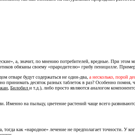
кие», а, значит, по мнению потребителей, вредные. При этом 
отиков обязаны своему «прародителю» грибу пеницилле. Пример
дом отваре будут содержаться не один-два,
а несколько, порой д
но принимать десяток разных таблеток в раз? Особенно помня, 
акан
,
Билобил
и т.д.), либо просто являются аналогом компонен
и. Именно на пыльцу, цветение растений чаще всего развиваютс
, тогда как «народное» лечение не предполагает точности. У ког
рошок.