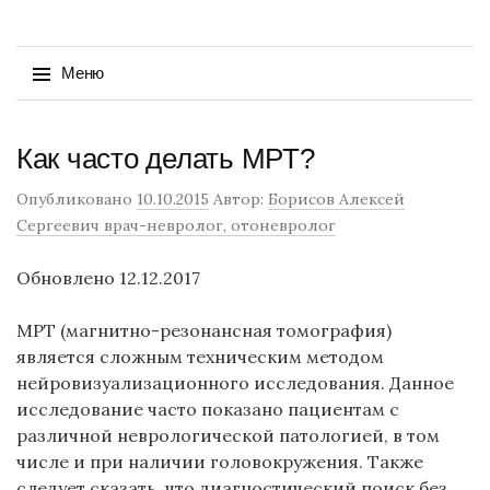
Найти:
Меню
Перейти
Как часто делать МРТ?
к
содержимому
Опубликовано
10.10.2015
Автор:
Борисов Алексей
Сергеевич врач-невролог, отоневролог
Обновлено 12.12.2017
МРТ (магнитно-резонансная томография)
является сложным техническим методом
нейровизуализационного исследования. Данное
исследование часто показано пациентам с
различной неврологической патологией, в том
числе и при наличии головокружения. Также
следует сказать, что диагностический поиск без