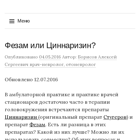
Найти:
Меню
Перейти
Фезам или Циннаризин?
к
содержимому
Опубликовано
04.05.2016
Автор:
Борисов Алексей
Сергеевич врач-невролог, отоневролог
Обновлено 12.07.2016
В амбулаторной практике и практике врачей
стационаров достаточно часто в терапии
головокружения встречаются препараты
Циннаризин
(оригинальный препарат
Стугерон
) и
препарат
Фезам
. Есть ли разница в этих
препаратах? Какой из них лучше? Можно ли их
использовать совместно? Об этих вопросах и