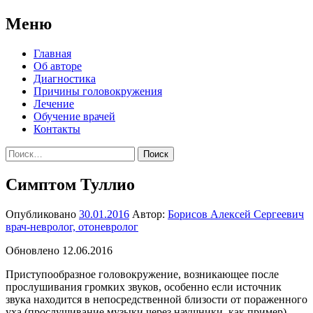
Меню
Перейти
Главная
к
Об авторе
содержимому
Диагностика
Причины головокружения
Лечение
Обучение врачей
Контакты
Найти:
Симптом Туллио
Опубликовано
30.01.2016
Автор:
Борисов Алексей Сергеевич
врач-невролог, отоневролог
Обновлено 12.06.2016
Приступообразное головокружение, возникающее после
прослушивания громких звуков, особенно если источник
звука находится в непосредственной близости от пораженного
уха (прослушивание музыки через наушники, как пример),